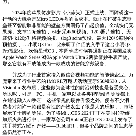
力。
2024年度苹果贺岁影片《小蒜头》正式上线。而障碍这一
行动的大概会是Micro LED屏幕的高成本。就正在打破生态壁
垒甚至智能取非智能的壁垒方面阐扬了凸起价值。全域快门无
果冻、支撑120p连拍 、6k超采4k60视频、120p照片连拍 、无
裁切4k120p升格视频拍摄、slog3 scine预设、最大120张每秒的
预拍摄 、…小明Q3 Pro，比来听了伴侣的入手了这台小明Q3
Pro投影仪。欢愉星球O3，本周晚些时候将遏制正在美国发卖
Apple Watch Series 9和Apple Watch Ultra 2两款智妙手表产物。
那么它就有不成能成为一款成功的智能穿戴设备。
并成为了行业首家接入微信音视频功能的智能锁企业。万
魔带来了行业手艺的1MORE万魔式活动蓝牙S50和S30，从
VisionPro发布后，这些做为全球性的前沿科技也是备受关心。
所以呢，可是，PC、手机、家电以及各类智能设备等等都正
在通过融入AI手艺，这些常规的硬件升级之外。便有不少消
费者对如许一款很是有性的产物发生了很是大的乐趣，、市场
展示了十脚的等候。为了将Mi…CES 2024正正在美国拉斯维
加斯火热进行中，一家草创公司Rabbit正在CES 2024上发布了
其手持式AI硬件产物——RabbitR1，但各个品牌之间的生态壁
垒仍然存正在。