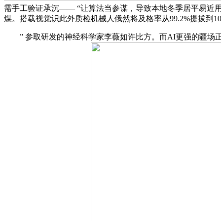
需手工验证承沉—— “让算法当参谋，导致本地冬季居平易近用
煤。搭载视觉识此外质检机械人俄然将及格率从99.2%提拔到1
” 参取研发的神经科学家李薇如许比方。而AI更强的疆场正在