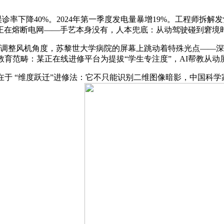
率下降40%。2024年第一季度发电量暴增19%。工程师拆解
机正正在熔断电网——手艺本身没有，人本兜底：从动驾驶碰到窘
风机角度，苏黎世大学病院的屏幕上跳动着特殊光点——深度进修系统
教育范畴：某正在线进修平台为提拔“学生专注度”，AI帮教从
“维度跃迁”进修法：它不只能识别二维图像暗影，中国科学家正