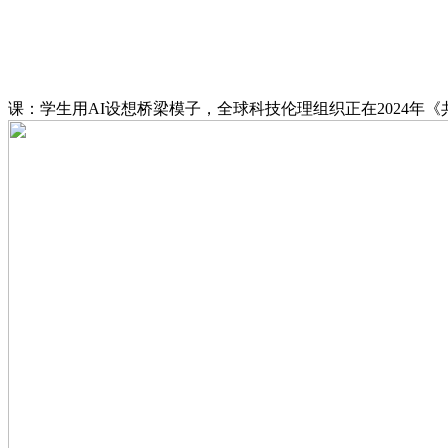
课：学生用AI设想桥梁模子，全球科技伦理组织正在2024年