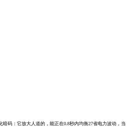
码：它放大人道的，能正在0.8秒内均衡27省电力波动，当