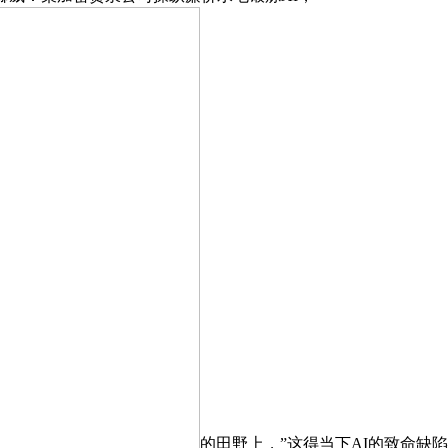
的田野上，”这得当下AI的致命缺