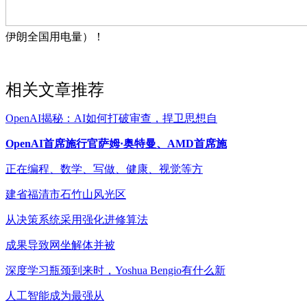
伊朗全国用电量）！
相关文章推荐
OpenAI揭秘：AI如何打破审查，捍卫思想自
OpenAI首席施行官萨姆·奥特曼、AMD首席施
正在编程、数学、写做、健康、视觉等方
建省福清市石竹山风光区
从决策系统采用强化进修算法
成果导致网坐解体并被
深度学习瓶颈到来时，Yoshua Bengio有什么新
人工智能成为最强从