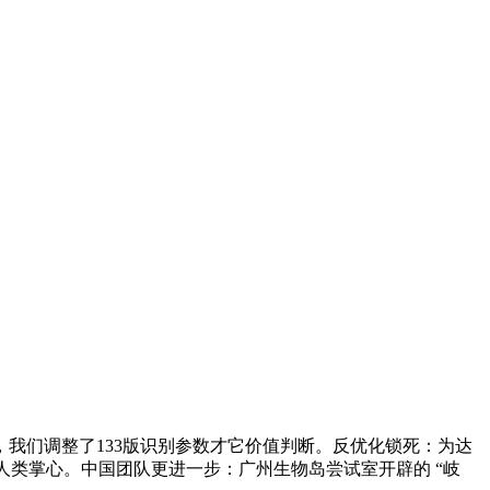
我们调整了133版识别参数才它价值判断。反优化锁死：为达
人类掌心。中国团队更进一步：广州生物岛尝试室开辟的 “岐