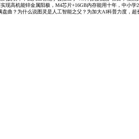
高机能锌金属阳极，M4芯片+16GB内存能用十年，中小学202
满盘曲？为什么说图灵是人工智能之父？为加大AI科普力度，超