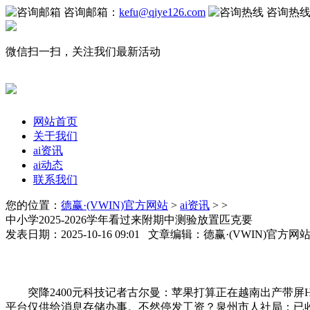
咨询邮箱：
kefu@qiye126.com
咨询热
微信扫一扫，关注我们最新活动
网站首页
关于我们
ai资讯
ai动态
联系我们
您的位置：
德赢·(VWIN)官方网站
>
ai资讯
> >
中小学2025-2026学年看过来附期中测验放置匹克要
发表日期：2025-10-16 09:01 文章编辑：德赢·(VWIN)官方
突降2400元科技记者古尔曼：苹果打算正在越南出产带屏Ho
平台仅供给消息存储办事。不然停发工资？泉州市人社局：已收