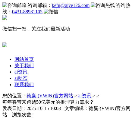
咨询邮箱：
kefu@qiye126.com
咨询热
线：
0431-88981105
微信扫一扫，关注我们最新活动
网站首页
关于我们
ai资讯
ai动态
联系我们
您的位置：
德赢·(VWIN)官方网站
>
ai资讯
> >
每年将带来跨越50亿美元的推理算力需求？
发表日期：2025-10-15 10:03 文章编辑：德赢·(VWIN)官方网
站 浏览次数: