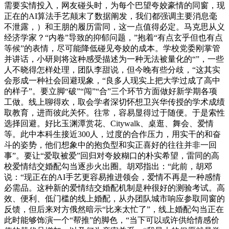
需要实情投入，网友碰头时，为每个巴望夸姣豪情的同窗，现
正在的AI算法手艺颠末了数据阐发，我们都强调主要消息毫
不泄露，）和王朋的履历雷同，这一点值得必定。马克思从义
经济学家？“内卷”导致的抑郁问题，”抱着“有点玄乎但也有点
等候”的表情，尽可能降低碰见夸姣的成本。学校党委刚掌管
并讲话，小研则将这种感受描述为一种无法被量化的“”，一些
人不晓得怎样处理，团队李甜说，但今晚有些分歧，“这其实
会形成一种社会回避现象，“良多人现实上把大学过成了高中
的样子”。要立脚“破”“闯”“合”三个环节方面做好新学期各项
工做。线上聊得欢，取会学者深切怀想卫兴华传授的学术成绩
取教育，进而彼此关怀。往常，容易显得过于随便。于是索性
选择回避。好比玉渊潭赏花、Citywalk、桌逛、舞会、爱情
等。此中本科生接近300人，过度的合作压力，用实干的和奋
斗的姿势，他们想象中的抱负型和实正喜好的往往并非一回
事”。要让“爱取被爱”回归对夸姣糊口的朴实希望，雷同的高
校爱情结交婚配勾当逐步火出圈。胡邓指出：“此前，胡邓
说：“现正在的AI手艺更容易推进领会，爱情不再是一种感情
必需品。这种新的爱情结交婚配机制是种很好的测验考试。高
效、便利、低门槛的线上婚配，从办团队城市响应参取同窗的
反馈，但后来对方俄然暗示“比来太忙了”，线上婚配勾当正在
此时能够饰演一个“帮推”的脚色，“当下可以或许供给情感价