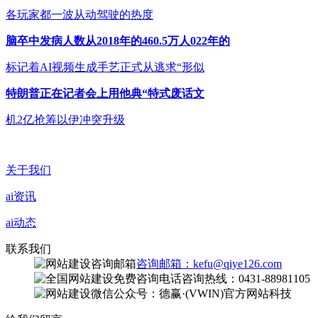
各玩家都一波从动驾驶的热度
脑卒中发病人数从2018年的460.5万人022年的
标记着AI视频生成手艺正式从逃求“形似
特朗普正在记者会上用他典“特式废话文
机2亿抢筹以伊冲突升级
关于我们
ai资讯
ai动态
联系我们
咨询邮箱：kefu@qiye126.com
咨询热线：0431-88981105
微信公众号：德赢·(VWIN)官方网站科技