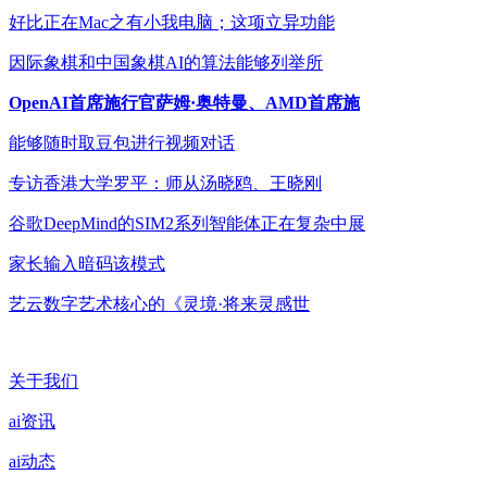
好比正在Mac之有小我电脑；这项立异功能
因际象棋和中国象棋AI的算法能够列举所
OpenAI首席施行官萨姆·奥特曼、AMD首席施
能够随时取豆包进行视频对话
专访香港大学罗平：师从汤晓鸥、王晓刚
谷歌DeepMind的SIM2系列智能体正在复杂中展
家长输入暗码该模式
艺云数字艺术核心的《灵境·将来灵感世
关于我们
ai资讯
ai动态