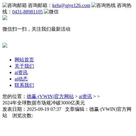
咨询邮箱：
kefu@qiye126.com
咨询热
线：
0431-88981105
微信扫一扫，关注我们最新活动
网站首页
关于我们
ai资讯
ai动态
联系我们
您的位置：
德赢·(VWIN)官方网站
>
ai资讯
> >
2024年全球数据市场规冲破3000亿美元
发表日期：2025-09-19 07:37 文章编辑：德赢·(VWIN)官方网
站 浏览次数: