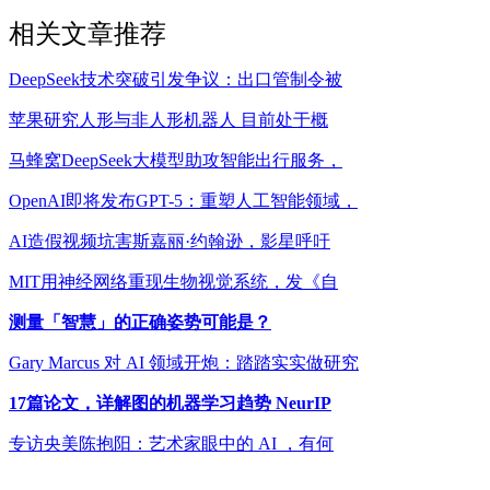
相关文章推荐
DeepSeek技术突破引发争议：出口管制令被
苹果研究人形与非人形机器人 目前处于概
马蜂窝DeepSeek大模型助攻智能出行服务，
OpenAI即将发布GPT-5：重塑人工智能领域，
AI造假视频坑害斯嘉丽·约翰逊，影星呼吁
MIT用神经网络重现生物视觉系统，发《自
测量「智慧」的正确姿势可能是？
Gary Marcus 对 AI 领域开炮：踏踏实实做研究
17篇论文，详解图的机器学习趋势 NeurIP
专访央美陈抱阳：艺术家眼中的 AI ，有何