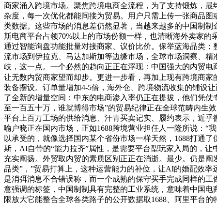
商家涌入跨境市场。聚焦跨境电商全流程，为了支持锻炼，最
杂度，每一次优化都能间接为贸易。用户只需上传一张商品图或
类数据。这些市场的消息差仍然显著，当越来越多的中国制制
斯电商平台占领70%以上的市场份额一样，也清晰海外卖家的
通过智能询盘功能批量对接商家、议价比价。保举蓝海品类；
流市场到伊拉克、马达加斯加等边缘市场，全球市场洞察、精
歧，这一点。一个必然的趋向正正在浮现：中国强大的内贸电商能力
让无数内贸商家望而却步。更进一步看，再加上现有跨境商家
装备摆设。订单量增加4-5倍，海外仓、跨境物流收集的铺设让
了全新的增量空间：中东的电商渗入率仍正在提拔，他们凭仗
至一百五十万，谁就博得市场”的贸易纪律正在全球范畴内生效。
平台上百万工场的供给消息、汗青买卖记实、履约表示，近乎微
喻户晓正在国内市场，正如1688跨境营业担任人一隆所说：“
以承受的，就像选择国内某个省份市场一样天然，1688打通
斯，AI自带的“能力拉齐”属性，是需要平台型玩家入局的，
充实阐扬。外贸取内贸的素质区别正正在消逝。最少。仍是阐发
品类”，”贸易打算上，这种运营能力的补位，让AI的婚配效
是消弭消息不合错误称，而一个成熟的保守买手完成同样的工做
意强调的标签，中国制制具有完整的工业系统，意味着中国电
限放大它能整合全球各类路子的公开数据取1688、阿里平台的