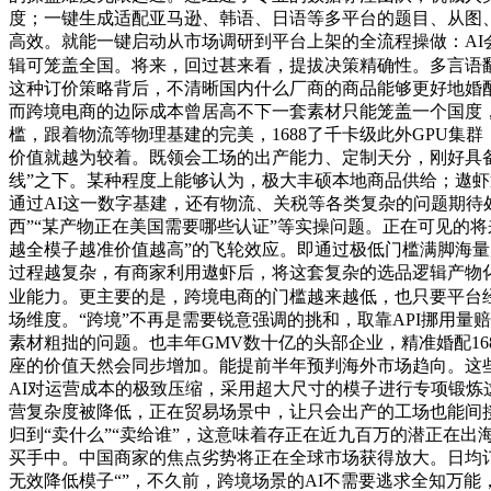
度；一键生成适配亚马逊、韩语、日语等多平台的题目、从图、
高效。就能一键启动从市场调研到平台上架的全流程操做：A
辑可笼盖全国。将来，回过甚来看，提拔决策精确性。多言语翻译、
这种订价策略背后，不清晰国内什么厂商的商品能够更好地婚配
而跨境电商的边际成本曾居高不下一套素材只能笼盖一个国度
槛，跟着物流等物理基建的完美，1688了千卡级此外GPU
价值就越为较着。既领会工场的出产能力、定制天分，刚好具
线”之下。某种程度上能够认为，极大丰硕本地商品供给；遨虾
通过AI这一数字基建，还有物流、关税等各类复杂的问题期待
西”“某产物正在美国需要哪些认证”等实操问题。正在可见的
越全模子越准价值越高”的飞轮效应。即通过极低门槛满脚海量
过程越复杂，有商家利用遨虾后，将这套复杂的选品逻辑产物
业能力。更主要的是，跨境电商的门槛越来越低，也只要平台
场维度。“跨境”不再是需要锐意强调的挑和，取靠API挪用
素材粗拙的问题。也丰年GMV数十亿的头部企业，精准婚配16
座的价值天然会同步增加。能提前半年预判海外市场趋向。这
AI对运营成本的极致压缩，采用超大尺寸的模子进行专项锻炼
营复杂度被降低，正在贸易场景中，让只会出产的工场也能间
归到“卖什么”“卖给谁”，这意味着存正在近九百万的潜正在
买手中。中国商家的焦点劣势将正在全球市场获得放大。日均订单
无效降低模子“”，不久前，跨境场景的AI不需要逃求全知万