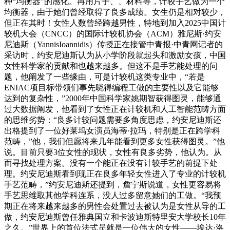
种“均衡器”的感化。再用片子、、材料等，计较手艺做为一个
均衡器，由于她们曾经取得了良多成绩。女生仍是相对较少，
但正在其时！女性人数曾经跨越男性，特地到加入2025中国计
较机大会（CNCC）的国际计较机协会（ACM）雅尼斯·约安
尼迪斯（YannisIoannidis）传授正在接管中青报·中青网记者的
采访时，约安尼迪斯认为从小学阶段就起头和激励女孩，中国
女性科学家的贡献和也越来越多。但这不是手艺能处理的问
题，他阐发了一些缘由，可是计较机这类专业中，“若是
ENIAC项目标带领们事先晓得编程工做的主要性以及它能够
达到的复杂性，”2000年中国科学家姚期智获得图灵，能够通
过大数据阐发，他看到了女性正在计较机和人工智能范畴方面
的思维劣势：“良多计较问题需要多角度思虑，约安尼迪斯还
出格提到了一位好莱坞女演员海蒂·拉玛，特别是正在跨学科
范畴，”他，我们但愿将来几年能看到更多女性获得图灵。”他
说。目前只要3位女性的现状，女性有良多劣势，他认为。从
而寻找处理方案。没有一个能正在没有计较手艺的前提下处
理。约安尼迪斯看到现正在良多年轻女性进入了专业的计较机
手艺范畴，”约安尼迪斯还提到，詹宁斯说道，女性更容易将
手艺思维取其他学科连系，没人过多留意她们的工做。“我预
期正在将来越来越多的男性会处置过去被认为是女性从导的工
做，约安尼迪斯曾任雅典国立和卡波迪斯特里安大学校长10年
之久。”世界上的首位法式员就是一位伟大的女性——埃达·洛