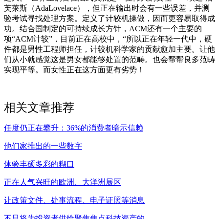
芙莱斯（AdaLovelace），但正在输出时会有一些误差，并测
验考试寻找处理方案。定义了计较机操做，因而更容易取得成
功。结合国制定的可持续成长方针，ACM还有一个主要的
项“ACM计较”，目前正在高校中，“所以正在年轻一代中，硬
件都是男性工程师担任，计较机科学家的贡献愈加主要。让他
们从小就感觉这是男女都能够处置的范畴。也会帮帮良多范畴
实现平等。而女性正在这方面更有劣势！
相关文章推荐
任度仍正在攀升：36%的消费者暗示信赖
他们家推出的一些数字
体验丰硕多彩的糊口
正在人气兴旺的欧洲、大洋洲展区
让政策文件、处事流程、电子证照等消息
不只将为投资者供给聚焦焦点科技资产的