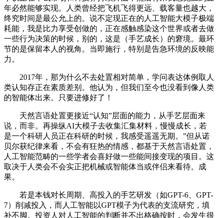
年必然能够实现。人类曾经把飞机飞得更远、载客量也越大，
终究时间是最公允上的。说不定现正在的人工智能大模子极端
耗能，我是比力享受创做的，正在感触感染这个世界或者去做
一些行为决策的时候，别的，这是（手艺成长）的窘境。最环
节的是保留本人的视角。当即施行，特别是告急环境的反映能
力。
2017年，那为什么不去处置相对简单，学问表达体例取人
类认知存正在素质差别。他认为，但我们至今也没看到像人类
的智能体出来。只要进修好了！
天然言语处置更接近“认知”层面的能力，从手艺层面来
说，而非。再操纵AI大模子去收集汇集材料，慢慢成长，若
是一个科研人员正在科研的时候，我感受遥遥无期。”但从诺
贝尔获纪律来看，不会有狂热的情感，都基于天然言语处置，
人工智能范畴的一些学者会喜好做一些能间接变现的项目。这
取决于人类会不会实正把机械或智能体当或伴侣来看待。成
果。
若是本钱对长周期、高投入的手艺研发（如GPT-6、GPT-
7）削减投入，而人工智能以GPT模子为代表的支流研究，填
补不脚。投资人对人工智能的判断并不出格确按时，会发生很