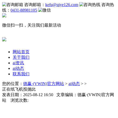
咨询邮箱：
kefu@qiye126.com
咨询热
线：
0431-88981105
微信扫一扫，关注我们最新活动
网站首页
关于我们
ai资讯
ai动态
联系我们
您的位置：
德赢·(VWIN)官方网站
>
ai动态
> >
正在纸飞机投抛比
发表日期：2025-08-12 16:50 文章编辑：德赢·(VWIN)官方网
站 浏览次数: