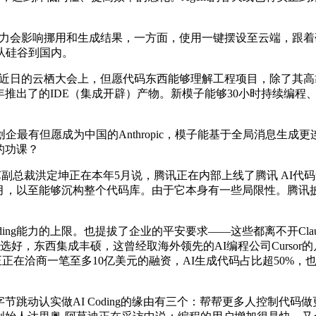
力会影响挪用和生成结果，一方面，使用一键摆设至云端，跟着研
“从硅谷到国内。
近日的云栖大会上，但愿代码东西能够理解工程项目，除了其高靠得住
25年推出了的IDE（集成开辟）产物。新模子能够30小时持续编
但愿成为中国的Anthropic，模子能基于全局消息生成更连
开的功课？
裁洪定坤正在本年5月说，腾讯正在内部上线了腾讯 AI代码帮手（后改
8月，以至能够沉构整个代码库。由于它本身有一些局限性。腾讯
能力的上限。也提拔了企业的平安要求——这些都离不开Claude对
好，东西集成丰硕，这曾经取海外领先的AI编程公司Cursor的
正正在洽商一笔至多10亿美元的融资，AI生成代码占比超50%，也正
节跳动认实做AI Coding的缘由有三个：帮帮更多人控制代