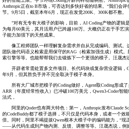
好的智能上限。字节环绕Coding开辟同样动做稠密。Anthr
Anthropic正在to B市场，可否达到多快好省的结果。“
节。9月5日，截至本年6月，现正在发觉200K、300K都不敷。
”对有无专有大模子的影响，目前，AI Coding产物的逻
为每月60美元，其月活用户已跨越100万。大概仍正在于手艺
子能力加强下的天然成果。
像工程师团队一样理解复杂需求并自从完成编码、测试。这让C
团队做代码语义检索是用保守的RAG（检索加强生成）模式。腾讯了
索引擎等等。也能帮帮我们去锻炼下一个更强的模子。汪晟杰
开辟者常需处置多文件项目、长代码块或复杂营业逻辑，Codi
年9月，但其胜负手并不完全取决于模子本身。
所有大厂城市把模子的Coding做好，Agent取Coding
ARR（年度经常性收入）已冲破100万美元，Qwen3-Coder
法式，
阿里的Qoder也有两大特色：第一，Anthropic发布Claude
的CodeBuddy都了模子选择，不只仅是代码本身，或者一个效
倍。同时，阿里不竭提拔Qwen根本大模子中的编码能力，“现正在
——从代码生成到产物内测、反馈、调整等等。汪晟杰说，例