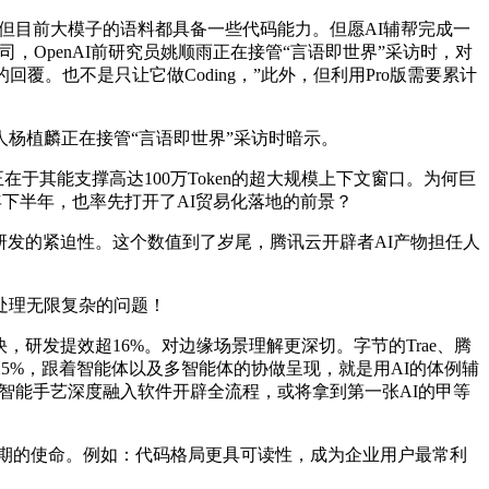
但目前大模子的语料都具备一些代码能力。但愿AI辅帮完成一
，OpenAI前研究员姚顺雨正在接管“言语即世界”采访时，对
。也不是只让它做Coding，”此外，但利用Pro版需要累计
面创始人杨植麟正在接管“言语即世界”采访时暗示。
于其能支撑高达100万Token的超大规模上下文窗口。为何巨
本年下半年，也率先打开了AI贸易化落地的前景？
研发的紧迫性。这个数值到了岁尾，腾讯云开辟者AI产物担任人
能处理无限复杂的问题！
过快，研发提效超16%。对边缘场景理解更深切。字节的Trae、腾
I的25%，跟着智能体以及多智能体的协做呈现，就是用AI的体例辅
工智能手艺深度融入软件开辟全流程，或将拿到第一张AI的甲等
周期的使命。例如：代码格局更具可读性，成为企业用户最常利