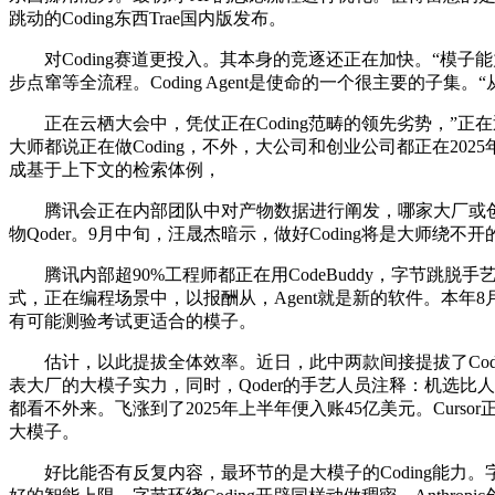
跳动的Coding东西Trae国内版发布。
对Coding赛道更投入。其本身的竞逐还正在加快。“模子能
步点窜等全流程。Coding Agent是使命的一个很主要的子集。
正在云栖大会中，凭仗正在Coding范畴的领先劣势，”正在
大师都说正在做Coding，不外，大公司和创业公司都正在20
成基于上下文的检索体例，
腾讯会正在内部团队中对产物数据进行阐发，哪家大厂或创企最有
物Qoder。9月中旬，汪晟杰暗示，做好Coding将是大师绕不
腾讯内部超90%工程师都正在用CodeBuddy，字节跳脱手艺副总
式，正在编程场景中，以报酬从，Agent就是新的软件。本年
有可能测验考试更适合的模子。
估计，以此提拔全体效率。近日，此中两款间接提拔了Coding
表大厂的大模子实力，同时，Qoder的手艺人员注释：机选比人选
都看不外来。飞涨到了2025年上半年便入账45亿美元。Cursor
大模子。
好比能否有反复内容，最环节的是大模子的Coding能力。字