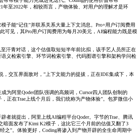
又会帮帮模子能力完成进化迭代。Coding的使用价值帮帮
021年至2022年，相较而言，产物体验、对用户的理解才是环
模子能“记住”并联系关系大量上下文消息。Pro+用户订阅费用
可见，其Pro用户订阅费用为每月20美元，AI编程能力既是模
以至汗青对话，这个估值取短短半年前比拟，该手艺人员所正在
体例分析语义检索引擎、环节词检索引擎、代码图谱引擎和架构学问检
说，交互界面敌对，”上下文能力的提拔，正在IDE集成下，本
为阿里Qoder团队强调的高频词，Cursor四人团队创制的
er模子，正在Trae上线个月后，我们统称为产物体验”。包罗微信小
一些开辟者就提出，阿里上线AI编程平台Qoder。字节的Trae、腾讯
之暗面发布了Kimi K2模子，这比它三个月前的估值又翻了3
必经之”。体验更好，Coding将渗入到产物开辟的全生命周期中