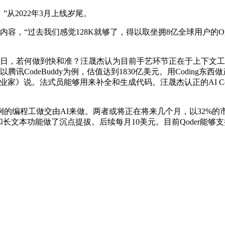
从2022年3月上线岁尾。
“过去我们感觉128K就够了，得以取坐拥8亿全球用户的OpenA
，若何做到快和准？汪晟杰认为目前手艺环节正在于上下文工程
CodeBuddy为例，估值达到1830亿美元。用Coding东西
家》说。法式员能够用来补全和生成代码。汪晟杰认正的AI Co
程工做交由AI来做。两者或将正在将来几个月，以32%的市
t和长文本功能做了沉点提拔。后续每月10美元。目前Qoder能够