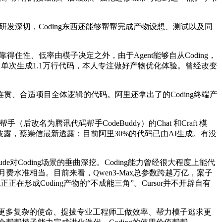
发深切，Coding东西还能够帮帮完成产物设想、测试以及同
性、低率由模子决定之外，由于Agent能够自从Coding，
程、单次生成1.1万行代码，本人专注做好产物优化体验。曾经改变
贯、合适项目全体逻辑的代码。阿里还拿出了的Coding终端产
名为腾讯代码帮手CodeBuddy）的Chat 和Craft 模
披露，蔡崇信最新透露：目前阿里30%的代码已由AI生成。有没
Coding场景的垂曲深挖。Coding能力曾经很大程度上能代
月费水准相当。目前来看，Qwen3-Max总参数跨越万亿，案子
正在形成Coding产物的“不成能三角”。Cursor并不开辟自有
码做更多复杂的使命、提拔专业工程师工做效率、帮力模子逃求更