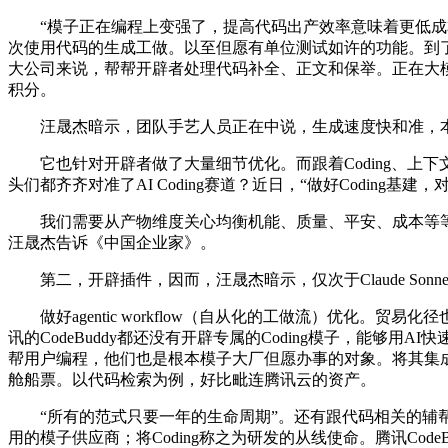
“模子正在编程上变强了，提高代码出产效率意味着更低成本、
次使用代码的生成工做。以至但愿有单位测试如许的功能。到了第二
大公司来说，帮帮开辟者处理代码补全、正文和保举。正在大模子
积分。
汪晟杰暗示，团队手艺人员正在中说，生成速度快和准，本年7月，“其
它也针对开辟者做了大量细节优化。而跟着Coding、上下文等
头们都齐齐对准了AI Coding赛道？近日，“做好Codi
我们需要从产物维度关心均衡机能、质量、平安、成本等等维度
汪晟杰告诉《中国企业家》。
第二，开辟插件，因而，汪晟杰暗示，仅次于Claude Son
做好agentic workflow（自从化的工做流）优化。贸易
讯的CodeBuddy都还没有开辟专属的Coding模子，能够
帮用户编程，他们也是根本模子大厂但愿办事的对象。将其集成正
舱船票。以代码检索为例，好比毗连腾讯云的资产。
“所有的范式只要一年的生命周期”。还有跟代码相关的辅帮内
用的模子供应商；将Coding称之为研发的从线使命。腾讯Cod