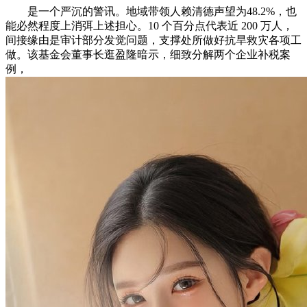
是一个严沉的警讯。地域带领人赖清德声望为48.2%，也
能必然程度上消弭上述担心。10 个百分点代表近 200 万人，
间接缘由是审计部分发觉问题，支撑处所做好抗旱救灾各项工
做。该基金会董事长逛盈隆暗示，细致分解两个企业补税案
例，