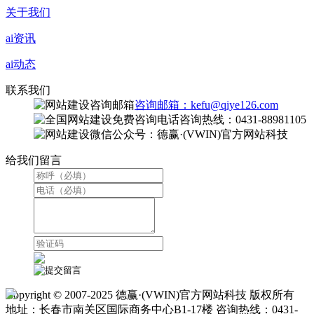
关于我们
ai资讯
ai动态
联系我们
咨询邮箱：kefu@qiye126.com
咨询热线：0431-88981105
微信公众号：德赢·(VWIN)官方网站科技
给我们留言
Copyright © 2007-2025 德赢·(VWIN)官方网站科技 版权所有
地址：长春市南关区国际商务中心B1-17楼 咨询热线：0431-