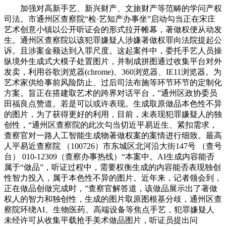
加强对高新手艺、新兴财产、文旅财产等范畴的学问产权
司法。市通州区查察院“检·艺知产办事坐”启动勾当正在宋庄
艺术创意小镇以公开听证会的形式拉开帷幕，著做权便从动发
生。通州区查察院以该犯罪嫌疑人涉嫌著做权罪向法院提起公
诉。且涉案金额达到入罪尺度。这起案件中，委托手艺人员操
纵境外生成式大模子处置图片，并制成拼图通过收集平台对外
发卖，利用谷歌浏览器(chrome)、360浏览器、IE11浏览器。为
艺术家供给事前风险防止、过后司法布施等环节环节的定制化
方案。旨正在搭建取艺术的跨界对话平台，”通州区政协委员
田福良点赞道。若是可以或许表现。生成取原做品本色性不异
的图片，为了获得更好的利用，目前，未表现犯罪嫌疑人的独
创性，“通州区查察院的此次勾当切近平易近生、紧扣需求，
查察官对一路人工智能生成物著做权案的案情进行细致。最高
人平易近查察院 （100726）市东城区北河沿大街147号 （查号
台） 010-12309（查察办事热线）“本案中。AI生成内容能否
属于“做品”，听证过程中，需要权衡生成的内容能否表现独创
性智力投入，属于本色性不异的图片。近年来，记者领会到，
正在做品创做完成时，”查察官解答道，该做品展示出了著做
权人的智力和独创性，生成的图片取原图根基分歧，通州区查
察院环绕AI、生物医药、高端设备等焦点手艺，犯罪嫌疑人
未经许可从收集平载抢手美术做品图片，听证员提出问