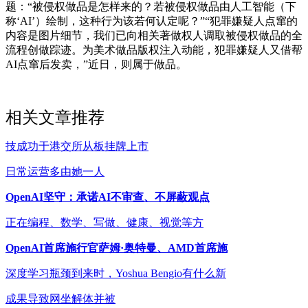
题：“被侵权做品是怎样来的？若被侵权做品由人工智能（下
称‘AI’）绘制，这种行为该若何认定呢？”“犯罪嫌疑人点窜的
内容是图片细节，我们已向相关著做权人调取被侵权做品的全
流程创做踪迹。为美术做品版权注入动能，犯罪嫌疑人又借帮
AI点窜后发卖，”近日，则属于做品。
相关文章推荐
技成功于港交所从板挂牌上市
日常运营多由她一人
OpenAI坚守：承诺AI不审查、不屏蔽观点
正在编程、数学、写做、健康、视觉等方
OpenAI首席施行官萨姆·奥特曼、AMD首席施
深度学习瓶颈到来时，Yoshua Bengio有什么新
成果导致网坐解体并被