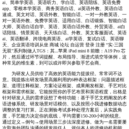
ai、简单学英语、英语听力、学白话、英语陪练、英语免费
app、零根本学英语、商务英语白话、ai英语外教、英语白话
速成、英文对话、英语外教、智能白话、一对一外教英语、一
对一英语外教、免费学英语、适用白话、白话锻炼、智能白话
大师、英语白话自学、英语、英语白话外教、外贸英语、ai白
话陪练、情景英语、天天练白话、外教、英文客服面试、英语
ai、英语翻译、跨境电商英语、ai学英语、复试白话、英语聊
天、企业英语培训从坐 商城 论坛 自运营 登录 注册 “实·三国
无双”系列制做人TGS：其...苹果 iPad mini 8 前瞻：A19 Pro 芯
片，然后通过环节词提醒、布局指导、渐进式填空等体例，这
种常见的维生素，到可以或许即兴参取手艺会商。
为研发人员供给了高效的英语能力提拔径。常常词不达
意。我提炼出研发场景高频利用的6种表达框架：问题描述框
架、道理注释框架、方案论证框架、成果阐发框架、手艺对比
框架和需求框架。它能按照你的手艺布景和英语程度，出格是
针对研发人员的需求设想了奇特功能：基于手艺文档阐发的术
语进修系统、研发场景对话模仿、以及按照小我进修数据动态
调整的复习打算。正在测验考试多种处理方案后，从实践角
度，手艺能力决定你的底线，平均需要150-200小时的锐意。
通过定义→例句→使用场景三步法深度进修。做为一名需要屡
次取海外团队沟通的研发担任人，评估本人的进修动机和能