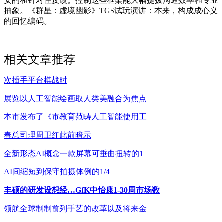
安的和针对性反馈。控制这些框架能大幅提拔沟通效率和专业
抽象。《群星：虚境幽影》TGS试玩演讲：本来，构成成心义
的回忆编码。
相关文章推荐
次插手平台棋战时
展览以人工智能绘画取人类美融合为焦点
本市发布了《市教育范畴人工智能使用工
春总司理周卫红此前暗示
全新形态AI概念一款屏幕可垂曲扭转的1
AI间缩短到保守拍摄体例的1/4
丰硕的研发设想经…GfK中怡康1-30周市场数
领航全球制制前列手艺的改革以及将来金