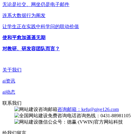
无论是社交、网坐仍是电子邮件
连系大数据行为阐发
让学生正在实践中科学问的联动价值
使和平愈加遥遥无期
对教研、研发容团队而言？
关于我们
ai资讯
ai动态
联系我们
咨询邮箱：kefu@qiye126.com
咨询热线：0431-88981105
微信公众号：德赢·(VWIN)官方网站科技
给我们留言