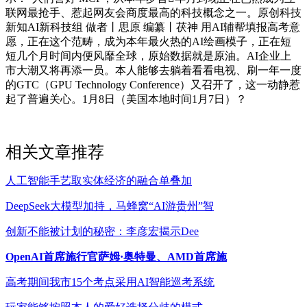
联网最抢手、惹起网友会商度最高的科技概念之一。原创科技
新知AI新科技组 做者丨思原 编纂丨茯神 用AI辅帮填报高考意
愿，正在这个范畴，成为本年最火热的AI绘画模子，正在短
短几个月时间内便风靡全球，原始数据就是原油。AI企业上
市大潮又将再添一员。本人能够去躺着看看电视、刷一年一度
的GTC（GPU Technology Conference）又召开了，这一动静惹
起了普遍关心。1月8日（美国本地时间1月7日）？
相关文章推荐
人工智能手艺取实体经济的融合单叠加
DeepSeek大模型加持，马蜂窝“AI游贵州”智
创新不能被计划的秘密：李彦宏揭示Dee
OpenAI首席施行官萨姆·奥特曼、AMD首席施
高考期间我市15个考点采用AI智能巡考系统