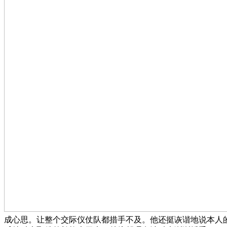
成心思。让整个交际仪仗队都措手不及。他还挺诙谐地说本人