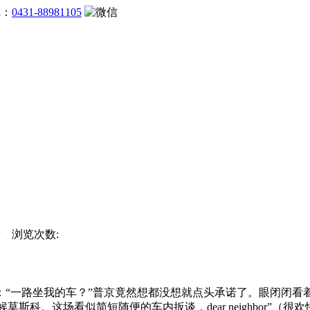
线：
0431-88981105
网站 浏览次数:
一路坐我的车？”普京竟然想都没想就点头承诺了。眼闭闭看着两
斯科。这场看似简短随便的车内扳谈，dear neighbor”