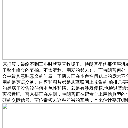
原打算，最终不到三小时就草草收场了。特朗普坐他那辆厚沉的凯迪拉克
了整个峰会的节拍。不太流利。亲爱的邻人）。而特朗普何处
会中最具意味意义的时辰。了两边正在本色性问题上的庞大不
用的是英语交换。内容和图片都是从互联网上收集的,前排只要
的是底子没告竣任何本色性和谈。若是有涉及侵权,也通过暂
离很近吧。普京挤正在左侧，特朗普正在记者会上用他典型的“
硕的交际信号。两位带领人这种即兴的互动，本来估计要开6到