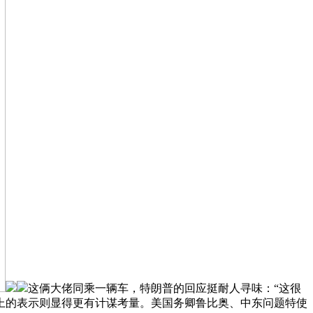
这俩大佬同乘一辆车，特朗普的回应挺耐人寻味：“这很
上的表示则显得更有计谋考量。美国务卿鲁比奥、中东问题特使