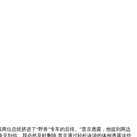
位总统挤进了“野兽”专车的后排。”普京透露，他提到两边
（很欢快见到你，我必然及时删除,普京通过轻松诙谐的体例透露这些