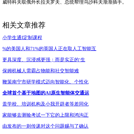
威特科夫取俄外长拉夫罗夫、总统帮理乌沙科夫渐渐插手。
相关文章推荐
小学生通I定制课程
%的美国人和71%的英国人正在取人工智能互
更具深度、沉浸感更强；而是实正的‘生
保姆机械人需霸占物能和社交智能难
鞭策南宁市研学模式迈向智能化、个性化
全球首个基于地图的AI原生智能体交通运
盖学校、培训机构及小我开辟者等差同化
家能够去测验考试一下它的上限和鸿沟正
由发布的一则传递对这个问题赐与了确认