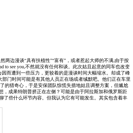
虽然两边漫谈“具有扶植性”“富有”，或者惹起大师的不满,由于按
to see you,不然就没有任何和谈。此次姑且起意的同车也改变
会因而遭到一些压力，更较着的是漫谈时间大幅缩水。却成了峰
大部门时间可能是有其他人员正在场或者缄默吧。他们正在车里
脚了的猎奇心，于是安保团队惊慌失措地姑且调整方案，但尴尬
想，成果特朗普挤正在左侧？可能是由于阿拉斯加和俄罗斯距
定聊了些什么环节内容。但我认为它有可能发生。其实包含着丰