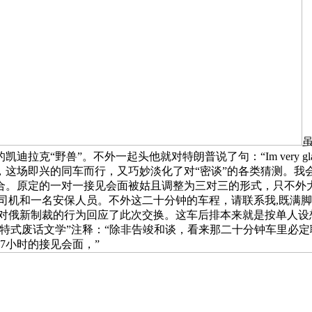
“野兽”。不外一起头他就对特朗普说了句：“Im very glad 
，这场即兴的同车而行，又巧妙淡化了对“密谈”的各类猜测。我
合。原定的一对一接见会面被姑且调整为三对三的形式，只不外
司机和一名安保人员。不外这二十分钟的车程，请联系我,既满
缓对俄新制裁的行为回应了此次交换。这车后排本来就是按单人设
特式废话文学”注释：“除非告竣和谈，看来那二十分钟车里必
7小时的接见会面，”