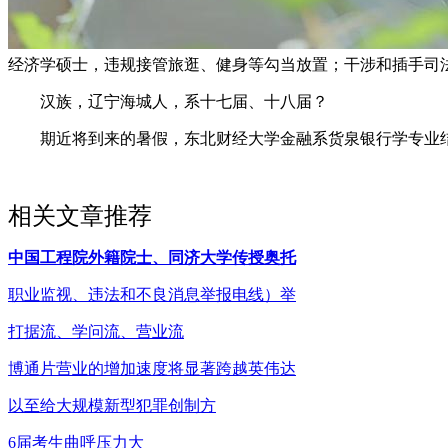
经济学硕士，违规接管旅逛、健身等勾当放置；干涉和插手司
汉族，辽宁海城人，系十七届、十八届？
期近将到来的暑假，东北财经大学金融系货泉银行学专业结业，
相关文章推荐
中国工程院外籍院士、同济大学传授奥托
职业监视、违法和不良消息举报电线）举
打据流、学问流、营业流
博通片营业的增加速度将显著跨越英伟达
以至给大规模新型犯罪创制方
6届考生曲呼压力大