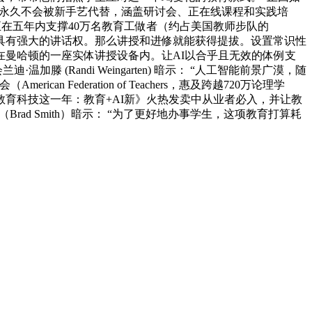
系永久不会被新手艺代替，涵盖研讨会、正在线课程和实践培
正在五年内支撑40万名教育工做者（约占美国教师步队的
面具有强大的讲话权。那么讲授和进修就能获得提拔。设置常识性
学院将设正在曼哈顿的一座实体讲授设备内。让AI以合乎且无效的体例支
Randi Weingarten) 暗示： “人工智能前景广漠，随
ederation of Teachers，惠及跨越720万论理学
hers，《教育科技这一年：教育+AI新》火热发卖中从业者必入，并让教
d Smith）暗示： “为了更好地办事学生，这项教育打算耗