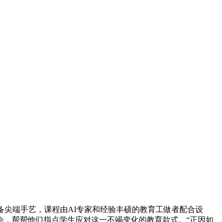
尖端手艺，课程由AI专家和经验丰硕的教育工做者配合设
会，帮帮他们指点学生应对这一不竭变化的教育款式。“正因如