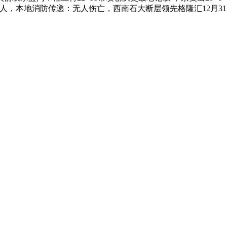
275人，本地消防传递：无人伤亡，西南石大断层领先格隆汇12月31