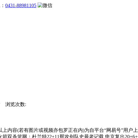
线：
0431-88981105
网站 浏览次数:
内容(若有图片或视频亦包罗正在内)为自平台“网易号”用户
火箭双杀篮网：杜兰特22+11帮攻创队史最老记载 申京复出20+6+