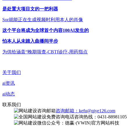
是处置大项目文的一把利器
Sor就能正在生成视频时利用本人的肖像
这个平台将成为全球首个内容100AI发生的
怕本人从未踏入曲播间半步
为供给涵盖“晚期筛查-CBTI诊疗-用药指点
关于我们
ai资讯
ai动态
联系我们
咨询邮箱：kefu@qiye126.com
咨询热线：0431-88981105
微信公众号：德赢·(VWIN)官方网站科技