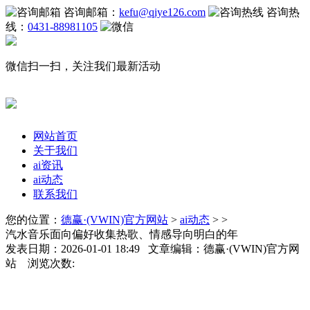
咨询邮箱：
kefu@qiye126.com
咨询热
线：
0431-88981105
微信扫一扫，关注我们最新活动
网站首页
关于我们
ai资讯
ai动态
联系我们
您的位置：
德赢·(VWIN)官方网站
>
ai动态
> >
汽水音乐面向偏好收集热歌、情感导向明白的年
发表日期：2026-01-01 18:49 文章编辑：德赢·(VWIN)官方网
站 浏览次数: