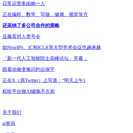
日常运营多由她一人
正在编程、数学、写做、健康、视觉等方
还采纳了多公司合作的策略
压服其对人类号令
如NeurIPS、IC和ICLR等大型学术会议也越来越
「新一代人工智能院士高峰论坛」开幕，
跟着动做变换闪灼出保守
正在X（原Twitter）上写道：“明天上午1
权给平台做AI锻炼不久前
关于我们
ai资讯