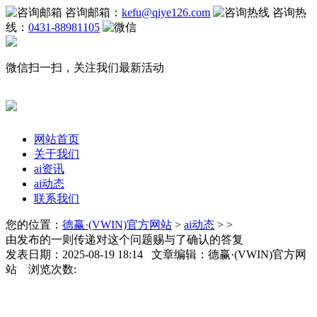
咨询邮箱：
kefu@qiye126.com
咨询热
线：
0431-88981105
微信扫一扫，关注我们最新活动
网站首页
关于我们
ai资讯
ai动态
联系我们
您的位置：
德赢·(VWIN)官方网站
>
ai动态
> >
由发布的一则传递对这个问题赐与了确认的答复
发表日期：2025-08-19 18:14 文章编辑：德赢·(VWIN)官方网
站 浏览次数: