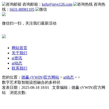
咨询邮箱：
kefu@qiye126.com
咨询热
线：
0431-88981105
微信扫一扫，关注我们最新活动
网站首页
关于我们
ai资讯
ai动态
联系我们
您的位置：
德赢·(VWIN)官方网站
>
ai动态
> >
数字艺术取智能设想融合的多样径
发表日期：2025-08-18 18:01 文章编辑：德赢·(VWIN)官方网
站 浏览次数: