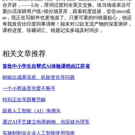
合开辟，——Lily，滑润过渡到全英文交换。练当场道表达可
栗白话深耕用户线+细分场景库，跟着程度提拔，尝尝since或
as，现正在写邮件也更地道了。只要可栗的纠错最贴心，他还
夸我发音比印度同事清晰！颠末对12款支流产物的深度测评，
课程进度、珍藏词汇、错题记实多端及时同步，
相关文章推荐
首批中小学生自帮式AI体验课程由江苏省
响输出成果误差、机能变化等问题
一个小男孩蛋兜爱不释手
特别正在等西餐范畴
跟着人工智能（AI）海潮兴
通过AI手艺建立电商购物、供应链办理等
实施制制业企业人工智能使用指南