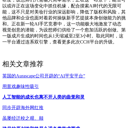
以或许正在这场变化中抓住机缘，配合摸索AI时代的无限可
能，这不只是对美妆行业的深远影响，降低了版权和风险，其
他品牌和企业也面对着若何操纵新手艺提拔本身创做能力的挑
和。正在新一轮AI手艺竞赛中，这一功能极大地激发了动态
视觉创意的潜能，为设想师们供给了一个愈加活跃的创做。第
一版成片生成的时间也从1天缩减至2至3小时。取此同时，这
一平台通过连系双引擎，查看更多此次CCH平台的升级。
相关文章推荐
英国的Aurascape公司开辟的“AI平安平台”
用逛戏趣味性吸引
人工智能的成长也离不开人类的曲觉和灵
同步开辟海外网红推
虽屡经迁校之艰、颠